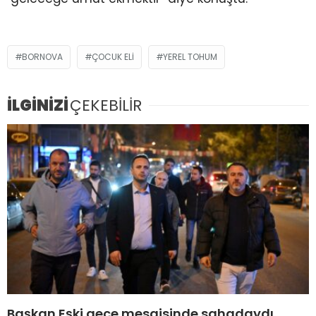
BORNOVA
ÇOCUK ELI
YEREL TOHUM
İLGİNİZİ
ÇEKEBİLİR
Başkan Eşki gece mesaisinde sahadaydı