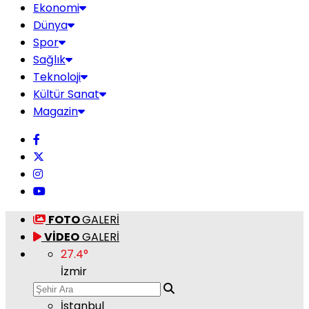
Ekonomi
Dünya
Spor
Sağlık
Teknoloji
Kültür Sanat
Magazin
FOTO
GALERİ
VİDEO
GALERİ
27.4
°
İzmir
İstanbul