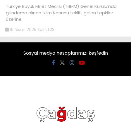
Türkiye Büyük Millet Meclisi (TBMM) Genel Kurulu’nda
gündeme alınan İklim Kanunu teklifi, gelen tepkiler
üzerine
15 Nisan 2025 Salı 21:23
Sosyal medya hesaplarımızı keşfedin