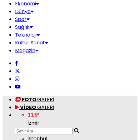
Ekonomi
Dünya
Spor
Sağlık
Teknoloji
Kültür Sanat
Magazin
FOTO
GALERİ
VİDEO
GALERİ
33.5
°
İzmir
İstanbul