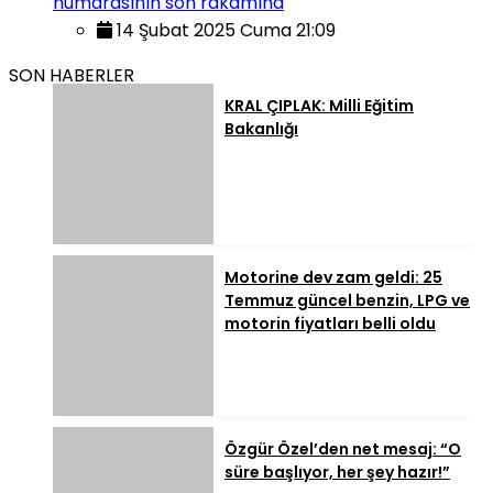
numarasının son rakamına
14 Şubat 2025 Cuma 21:09
SON HABERLER
KRAL ÇIPLAK: Milli Eğitim
Bakanlığı
Motorine dev zam geldi: 25
Temmuz güncel benzin, LPG ve
motorin fiyatları belli oldu
Özgür Özel’den net mesaj: “O
süre başlıyor, her şey hazır!”