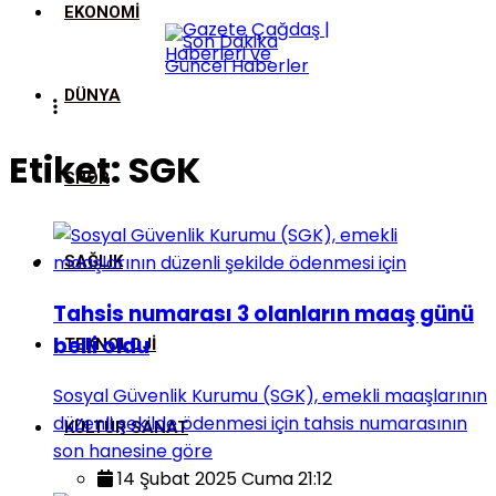
EKONOMI
DÜNYA
Etiket:
SGK
SPOR
SAĞLIK
Tahsis numarası 3 olanların maaş günü
belli oldu
TEKNOLOJI
Sosyal Güvenlik Kurumu (SGK), emekli maaşlarının
düzenli şekilde ödenmesi için tahsis numarasının
KÜLTÜR SANAT
son hanesine göre
14 Şubat 2025 Cuma 21:12