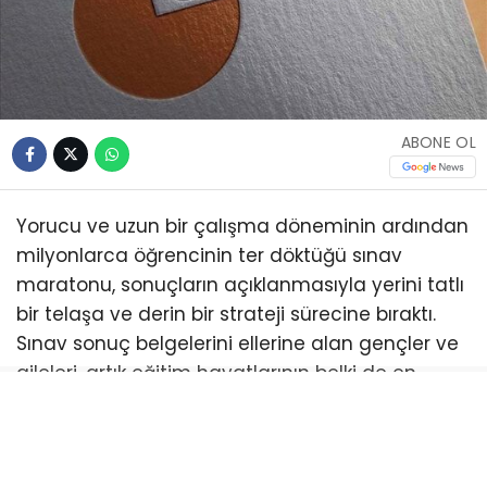
ABONE OL
Yorucu ve uzun bir çalışma döneminin ardından
milyonlarca öğrencinin ter döktüğü sınav
maratonu, sonuçların açıklanmasıyla yerini tatlı
bir telaşa ve derin bir strateji sürecine bıraktı.
Sınav sonuç belgelerini ellerine alan gençler ve
aileleri, artık eğitim hayatlarının belki de en
önemli dönüm noktalarından biri olan üniversite
tercihleri için kolları sıvamış durumda. Ölçme,
Seçme ve Yerleştirme Merkezi tarafından sınav