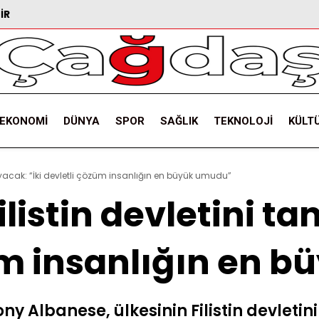
IR
EKONOMI
DÜNYA
SPOR
SAĞLIK
TEKNOLOJI
KÜLT
anıyacak: “İki devletli çözüm insanlığın en büyük umudu”
listin devletini ta
üm insanlığın en 
 Albanese, ülkesinin Filistin devletin