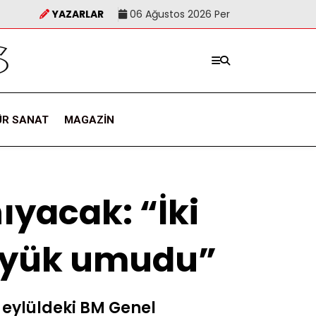
YAZARLAR
06 Ağustos 2026 Per
ÜR SANAT
MAGAZIN
nıyacak: “İki
büyük umudu”
i eylüldeki BM Genel