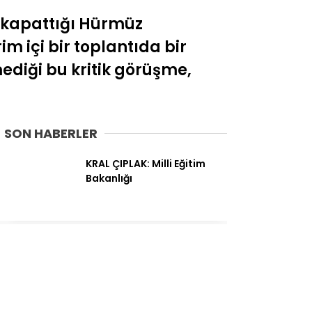
n kapattığı Hürmüz
m içi bir toplantıda bir
ediği bu kritik görüşme,
SON HABERLER
KRAL ÇIPLAK: Milli Eğitim
Bakanlığı
Motorine dev zam geldi:
25 Temmuz güncel benzin,
LPG ve motorin fiyatları
belli oldu