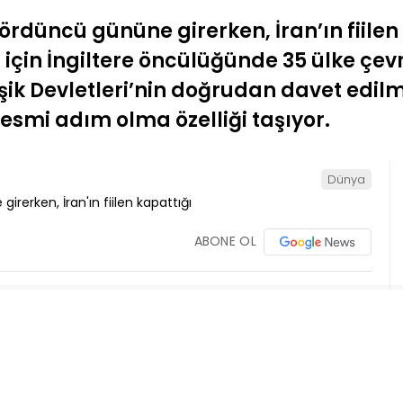
ördüncü gününe girerken, İran’ın fiile
için İngiltere öncülüğünde 35 ülke çevri
şik Devletleri’nin doğrudan davet edilm
 resmi adım olma özelliği taşıyor.
Dünya
ABONE OL
il’in İran’a yönelik saldırılarıyla başlayan
 küresel ticaretin can damarlarından Hürmüz
mu harekete geçirdi. İngiltere Dışişleri Bakanı
bugünkü çevrim içi zirveye Fransa, Almanya,
 Birleşik Arap Emirlikleri’nin de aralarında