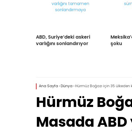
ABD, Suriye’deki askeri
Meksika’
varlığını sonlandırıyor
şoku
Ana Sayfa
›
Dünya
›
Hürmüz Boğazı için 35 ülkeden k
Hürmüz Boğazı
Masada ABD 