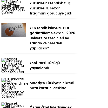
Yüzüklerin Efendisi: Güç
Yüzükleri 3. sezon
fragmanı görücüye çıktı
YKS tercih kılavuzu PDF
görüntüleme ekranı: 2026
üniversite tercihleri ne
zaman ve nereden
yapılacak?
Yeni Parti Tüzüğü
yayımlandı
Moody’s Türkiye’nin kredi
notu kararını açıkladı
Özgür Özel liderliğindeki