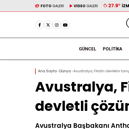
27.9
°
İZM
FOTO
GALERİ
VİDEO
GALERİ
GÜNCEL
POLITIKA
Ana Sayfa
›
Dünya
›
Avustralya, Filistin devletini t
Avustralya, Fi
devletli çöz
Avustralya Başbakanı Anthony