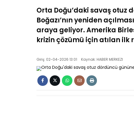
Orta Doğu’daki savaş otuz d
Boğazı’nın yeniden açılması 
araya geliyor. Amerika Birle
krizin çözümü için atılan ilk
Giriş: 02-04-2026 13:01
Kaynak: HABER MERKEZI
Yirmi sekiz şubat tarihinde ABD ve İsra
çatışmalar tüm şiddetiyle sürerken,
Boğazı’ndaki abluka uluslararası toplu
Yvette Cooper’ın başkanlık edeceği 
İtalya, Kanada, Japonya, Avustralya ve