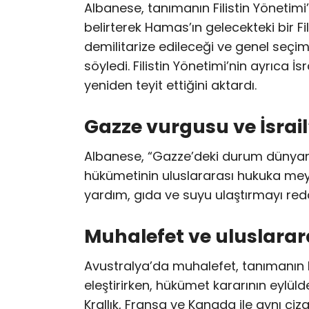
Albanese, tanımanın Filistin Yönetim
belirterek Hamas’ın gelecekteki bir F
demilitarize edileceği ve genel seçi
söyledi. Filistin Yönetimi’nin ayrıca İ
yeniden teyit ettiğini aktardı.
Gazze vurgusu ve İsrail’
Albanese, “Gazze’deki durum dünyanın 
hükümetinin uluslararası hukuka me
yardım, gıda ve suyu ulaştırmayı redde
Muhalefet ve uluslara
Avustralya’da muhalefet, tanımanın 
eleştirirken, hükümet kararının eylül
Krallık, Fransa ve Kanada ile aynı çizg