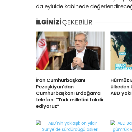
da eylülde kabinede değerlendireceği b
İLGİNİZİ
ÇEKEBİLİR
İran Cumhurbaşkanı
Hürmüz B
Pezeşkiyan’dan
ülkeden k
Cumhurbaşkanı Erdoğan’a
ABD yok!
telefon: “Türk milletini takdir
ediyoruz”