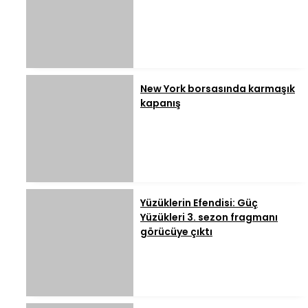
New York borsasında karmaşık
kapanış
Yüzüklerin Efendisi: Güç
Yüzükleri 3. sezon fragmanı
görücüye çıktı