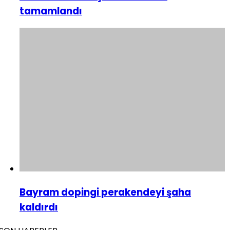
tamamlandı
Bayram dopingi perakendeyi şaha
kaldırdı