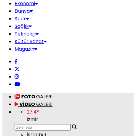
Ekonomi
Dünya
Spor
Sağlık
Teknoloji
Kültür Sanat
Magazin
FOTO
GALERİ
VİDEO
GALERİ
27.4
°
İzmir
İstanbul