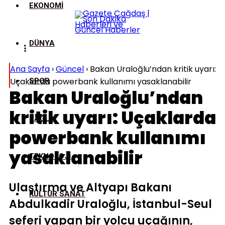
EKONOMI
DÜNYA
Ana Sayfa
›
Güncel
›
Bakan Uraloğlu’ndan kritik uyarı:
Uçaklarda powerbank kullanımı yasaklanabilir
SPOR
Bakan Uraloğlu’ndan
kritik uyarı: Uçaklarda
SAĞLIK
powerbank kullanımı
yasaklanabilir
TEKNOLOJI
Ulaştırma ve Altyapı Bakanı
KÜLTÜR SANAT
Abdulkadir Uraloğlu, İstanbul-Seul
seferi yapan bir yolcu uçağının,