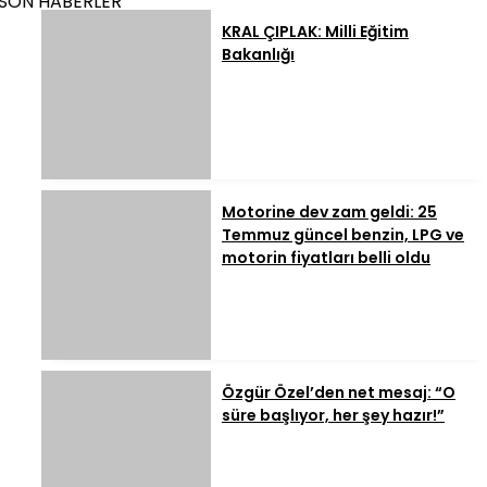
SON HABERLER
KRAL ÇIPLAK: Milli Eğitim
Bakanlığı
Motorine dev zam geldi: 25
Temmuz güncel benzin, LPG ve
motorin fiyatları belli oldu
Özgür Özel’den net mesaj: “O
süre başlıyor, her şey hazır!”