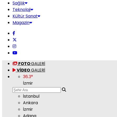
Sağlık
Teknoloji
Kültür Sanat
Magazin
FOTO
GALERİ
VİDEO
GALERİ
36.3
°
İzmir
İstanbul
Ankara
İzmir
Adana