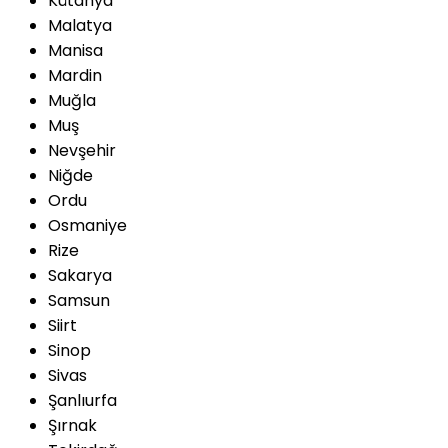
Kütahya
Malatya
Manisa
Mardin
Muğla
Muş
Nevşehir
Niğde
Ordu
Osmaniye
Rize
Sakarya
Samsun
Siirt
Sinop
Sivas
Şanlıurfa
Şırnak