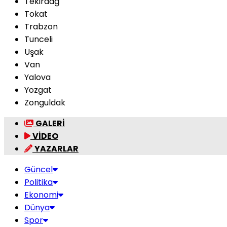
Tekirdağ
Tokat
Trabzon
Tunceli
Uşak
Van
Yalova
Yozgat
Zonguldak
GALERİ
VİDEO
YAZARLAR
Güncel
Politika
Ekonomi
Dünya
Spor