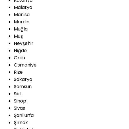
Kütahya
Malatya
Manisa
Mardin
Muğla
Muş
Nevşehir
Niğde
Ordu
Osmaniye
Rize
Sakarya
Samsun
Siirt
Sinop
Sivas
Şanlıurfa
Şırnak