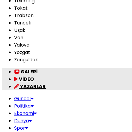
Tekirdağ
Tokat
Trabzon
Tunceli
Uşak
Van
Yalova
Yozgat
Zonguldak
GALERİ
VİDEO
YAZARLAR
Güncel
Politika
Ekonomi
Dünya
Spor