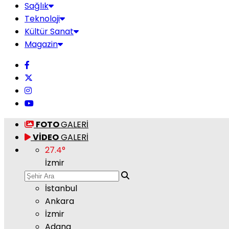
Sağlık
Teknoloji
Kültür Sanat
Magazin
FOTO
GALERİ
VİDEO
GALERİ
27.4
°
İzmir
İstanbul
Ankara
İzmir
Adana