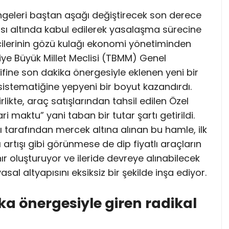
geleri baştan aşağı değiştirecek son derece
tısı altında kabul edilerek yasalaşma sürecine
lcilerinin gözü kulağı ekonomi yönetiminden
iye Büyük Millet Meclisi (TBMM) Genel
ifine son dakika önergesiyle eklenen yeni bir
istematiğine yepyeni bir boyut kazandırdı.
rlikte, araç satışlarından tahsil edilen Özel
i maktu” yani taban bir tutar şartı getirildi.
 tarafından mercek altına alınan bu hamle, ilk
artışı gibi görünmese de dip fiyatlı araçların
nır oluşturuyor ve ileride devreye alınabilecek
al altyapısını eksiksiz bir şekilde inşa ediyor.
a önergesiyle giren radikal