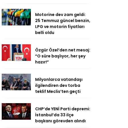
Motorine dev zam geldi:
25 Temmuz güncel benzin,
LPG ve motorin fiyatları
belli oldu
Özgür Özel’den net mesaj:
“O süre başlıyor, her şey
hazır!”
Milyonlarca vatandaşı
ilgilendiren dev torba
teklif Meclis’ten geçti
CHP’de YENİ Parti depremi:
İstanbul’da 33 ilçe
başkanı görevden alındı