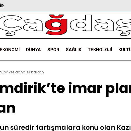
IR
EKONOMI
DÜNYA
SPOR
SAĞLIK
TEKNOLOJI
KÜLT
ı bir kez daha sil baştan
dirik’te imar plan
tan
uzun süredir tartışmalara konu olan Kaz