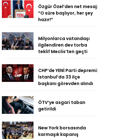
Özgür Özel’den net mesaj:
“O süre başlıyor, her şey
hazır!”
Milyonlarca vatandaşı
ilgilendiren dev torba
teklif Meclis’ten geçti
CHP’de YENİ Parti depremi:
İstanbul’da 33 ilçe
başkanı görevden alındı
ÖTV’ye asgari taban
getirildi
New York borsasında
karmaşık kapanış