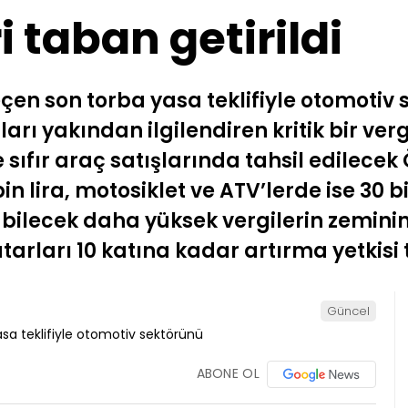
 taban getirildi
n son torba yasa teklifiyle otomotiv s
rı yakından ilgilendiren kritik bir ve
e sıfır araç satışlarında tahsil edilecek
in lira, motosiklet ve ATV’lerde ise 30 b
bilecek daha yüksek vergilerin zeminin
rları 10 katına kadar artırma yetkisi 
Güncel
ABONE OL