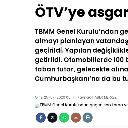
ÖTV’ye asgari
TBMM Genel Kurulu’ndan geçe
almayı planlayan vatandaşla
geçirildi. Yapılan değişiklikl
getirildi. Otomobillerde 100 b
taban tutar, gelecekte alına
Cumhurbaşkanı’na da bu tuta
Giriş: 25-07-2026 00:11
Kaynak: HABER MERKEZI