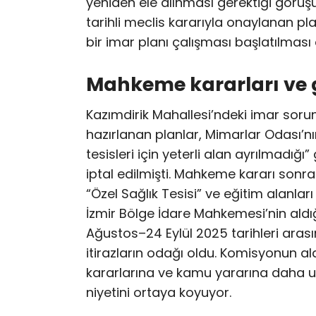
yeniden ele alınması gerektiği görüşü
tarihli meclis kararıyla onaylanan pl
bir imar planı çalışması başlatılması o
Mahkeme kararları ve 
Kazımdirik Mahallesi’ndeki imar sorunu 
hazırlanan planlar, Mimarlar Odası’n
tesisleri için yeterli alan ayrılmadı
iptal edilmişti. Mahkeme kararı sonra
“Özel Sağlık Tesisi” ve eğitim alanla
İzmir Bölge İdare Mahkemesi’nin aldı
Ağustos–24 Eylül 2025 tarihleri arası
itirazların odağı oldu. Komisyonun a
kararlarına ve kamu yararına daha u
niyetini ortaya koyuyor.