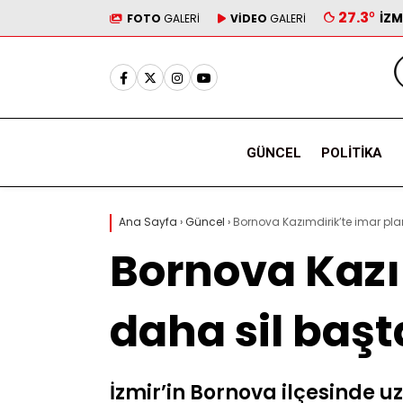
27.3
°
İZM
FOTO
GALERİ
VİDEO
GALERİ
GÜNCEL
POLITIKA
Ana Sayfa
›
Güncel
›
Bornova Kazımdirik’te imar plan
Bornova Kazım
daha sil baş
İzmir’in Bornova ilçesinde 