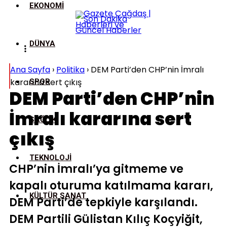
EKONOMI
DÜNYA
Ana Sayfa
›
Politika
›
DEM Parti’den CHP’nin İmralı
kararına sert çıkış
SPOR
DEM Parti’den CHP’nin
İmralı kararına sert
SAĞLIK
çıkış
TEKNOLOJI
CHP’nin İmralı’ya gitmeme ve
kapalı oturuma katılmama kararı,
KÜLTÜR SANAT
DEM Parti’de tepkiyle karşılandı.
DEM Partili Gülistan Kılıç Koçyiğit,