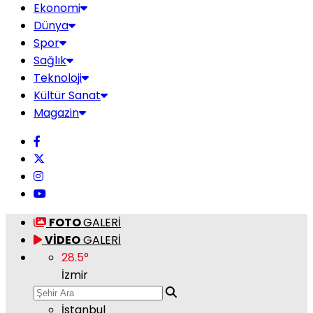
Ekonomi
Dünya
Spor
Sağlık
Teknoloji
Kültür Sanat
Magazin
FOTO
GALERİ
VİDEO
GALERİ
28.5
°
İzmir
İstanbul