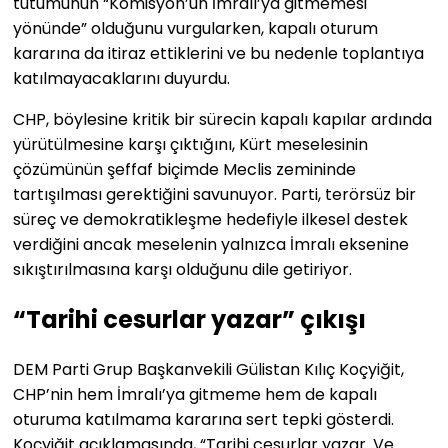
tutumunun “Komisyon’un İmralı’ya gitmemesi
yönünde” olduğunu vurgularken, kapalı oturum
kararına da itiraz ettiklerini ve bu nedenle toplantıya
katılmayacaklarını duyurdu.
CHP, böylesine kritik bir sürecin kapalı kapılar ardında
yürütülmesine karşı çıktığını, Kürt meselesinin
çözümünün şeffaf biçimde Meclis zemininde
tartışılması gerektiğini savunuyor. Parti, terörsüz bir
süreç ve demokratikleşme hedefiyle ilkesel destek
verdiğini ancak meselenin yalnızca İmralı eksenine
sıkıştırılmasına karşı olduğunu dile getiriyor.
“Tarihi cesurlar yazar” çıkışı
DEM Parti Grup Başkanvekili Gülistan Kılıç Koçyiğit,
CHP’nin hem İmralı’ya gitmeme hem de kapalı
oturuma katılmama kararına sert tepki gösterdi.
Koçyiğit açıklamasında, “Tarihi cesurlar yazar. Ve