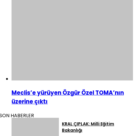
Meclis’e yürüyen Özgür Özel TOMA’nın
üzerine çıktı
SON HABERLER
KRAL ÇIPLAK: Milli Eğitim
Bakanlığı