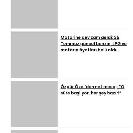
Motorine dev zam geldi: 25
Temmuz güncel benzin, LPG ve
motorin fiyatları belli oldu
Özgür Özel’den net mesaj: “O
süre başlıyor, her şey hazır!”