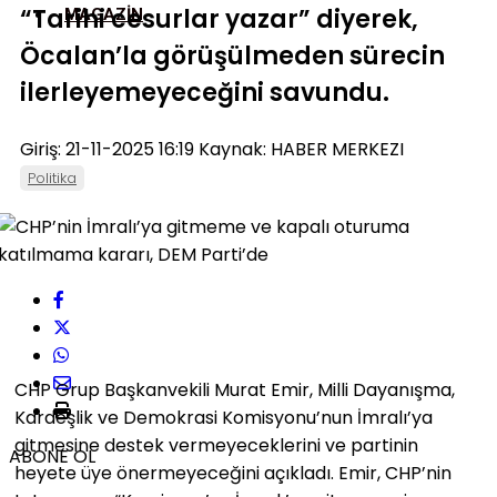
“Tarihi cesurlar yazar” diyerek,
MAGAZIN
Öcalan’la görüşülmeden sürecin
ilerleyemeyeceğini savundu.​
Giriş: 21-11-2025 16:19
Kaynak: HABER MERKEZI
Politika
CHP Grup Başkanvekili Murat Emir, Milli Dayanışma,
Kardeşlik ve Demokrasi Komisyonu’nun İmralı’ya
gitmesine destek vermeyeceklerini ve partinin
ABONE OL
heyete üye önermeyeceğini açıkladı. Emir, CHP’nin