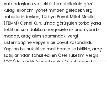
Vatandaşların ve sektör temsilcilerinin gözü
kulağı ekonomi yönetiminden gelecek vergi
haberlerindeyken, Türkiye Büyük Millet Meclisi
(TBMM) Genel Kurulu’nda görüşülen torba yasa
teklifine son dakika önergesiyle eklenen yeni bir
madde, araç alım satımındaki vergi
sistematiğine yepyeni bir boyut kazandırdı.
Yapılan bu hukuki ve mali hamle ile birlikte, araç
satışlarından tahsil edilen Özel Tüketim Vergisi
(ÖTV) için artık “asgari maktu” yani taban bir
tutar şartı getirildi. Sektör uzmanları ve vergi
hukukçuları tarafından mercek altına alınan bu
hamle, ilk bakışta doğrudan yeni bir vergi oranı
artışı gibi görünmese de dip fiyatlı araçların
vergilendirilmesinde önemli bir alt sınır
oluşturuyor ve ileride devreye alınabilecek çok
daha yüksek vergilendirmelerin yasal altyapısını