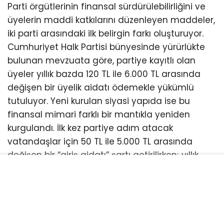
Parti örgütlerinin finansal sürdürülebilirliğini ve
üyelerin maddi katkılarını düzenleyen maddeler,
iki parti arasındaki ilk belirgin farkı oluşturuyor.
Cumhuriyet Halk Partisi bünyesinde yürürlükte
bulunan mevzuata göre, partiye kayıtlı olan
üyeler yıllık bazda 120 TL ile 6.000 TL arasında
değişen bir üyelik aidatı ödemekle yükümlü
tutuluyor. Yeni kurulan siyasi yapıda ise bu
finansal mimari farklı bir mantıkla yeniden
kurgulandı. İlk kez partiye adım atacak
vatandaşlar için 50 TL ile 5.000 TL arasında
değişen bir “giriş aidatı” şartı getirilirken; yıllık
aidat skalası ise tabanda 600 TL, tavanda ise
7.200 TL olarak belirlendi. Bu durum, partiye
katılım anında daha esnek bir alt sınır
sunulurken, yıllık düzenli aidatlarda enflasyonist
koşullar ve parti giderleri göz önüne alınarak bir