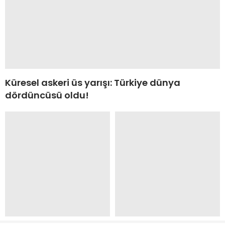
Küresel askeri üs yarışı: Türkiye dünya
dördüncüsü oldu!
Trump’tan Fed için sürpriz
Kozmetik mağaza
isim
zincirine ‘fahiş fiyat’
denetimi