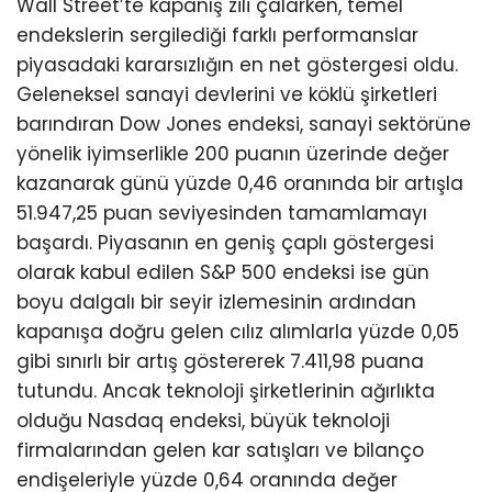
Wall Street’te kapanış zili çalarken, temel
endekslerin sergilediği farklı performanslar
piyasadaki kararsızlığın en net göstergesi oldu.
Geleneksel sanayi devlerini ve köklü şirketleri
barındıran Dow Jones endeksi, sanayi sektörüne
yönelik iyimserlikle 200 puanın üzerinde değer
kazanarak günü yüzde 0,46 oranında bir artışla
51.947,25 puan seviyesinden tamamlamayı
başardı. Piyasanın en geniş çaplı göstergesi
olarak kabul edilen S&P 500 endeksi ise gün
boyu dalgalı bir seyir izlemesinin ardından
kapanışa doğru gelen cılız alımlarla yüzde 0,05
gibi sınırlı bir artış göstererek 7.411,98 puana
tutundu. Ancak teknoloji şirketlerinin ağırlıkta
olduğu Nasdaq endeksi, büyük teknoloji
firmalarından gelen kar satışları ve bilanço
endişeleriyle yüzde 0,64 oranında değer