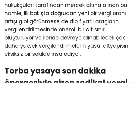
(ÖTV) için artık “asgari maktu” yani taban bir
tutar şartı getirildi. Sektör uzmanları ve vergi
hukukçuları tarafından mercek altına alınan bu
hamle, ilk bakışta doğrudan yeni bir vergi oranı
artışı gibi görünmese de dip fiyatlı araçların
vergilendirilmesinde önemli bir alt sınır
oluşturuyor ve ileride devreye alınabilecek çok
daha yüksek vergilendirmelerin yasal altyapısını
eksiksiz bir şekilde inşa ediyor.
Torba yasaya son dakika
önergesiyle giren radikal vergi
hamlesi
Adalet ve Kalkınma Partisi (AKP) milletvekillerinin