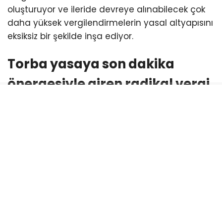
oluşturuyor ve ileride devreye alınabilecek çok
daha yüksek vergilendirmelerin yasal altyapısını
eksiksiz bir şekilde inşa ediyor.
Torba yasaya son dakika
önergesiyle giren radikal vergi
hamlesi
Adalet ve Kalkınma Partisi (AKP) milletvekillerinin
TBMM Genel Kurulu safhasında sundukları teklif
önergesiyle metne dahil edilen bu yeni
düzenleme, sıfır kilometre taşıt satışlarındaki
vergi toplama disiplinini yeniden şekillendiriyor.
Günümüz ekonomik koşullarında sıfır araç
piyasasında yaşanan fiyat artışları ve matrah