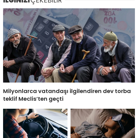
İLGİNİZİ
ÇEKEBİLİR
Milyonlarca vatandaşı ilgilendiren dev torba
teklif Meclis’ten geçti