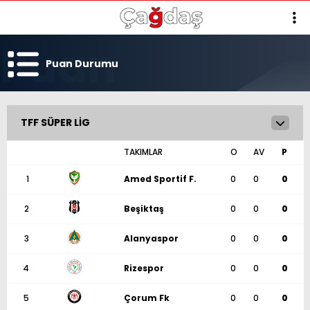
Puan Durumu
TFF SÜPER LIG
TAKIMLAR
O
AV
P
1
Amed Sportif F.
0
0
0
2
Beşiktaş
0
0
0
3
Alanyaspor
0
0
0
4
Rizespor
0
0
0
5
Çorum Fk
0
0
0