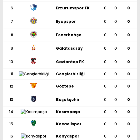
6
Erzurumspor FK
0
0
0
7
Eyüpspor
0
0
0
8
Fenerbahçe
0
0
0
9
Galatasaray
0
0
0
10
Gaziantep FK
0
0
0
11
Gençlerbirliği
0
0
0
12
Göztepe
0
0
0
13
Başakşehir
0
0
0
14
Kasımpaşa
0
0
0
15
Kocaelispor
0
0
0
16
Konyaspor
0
0
0