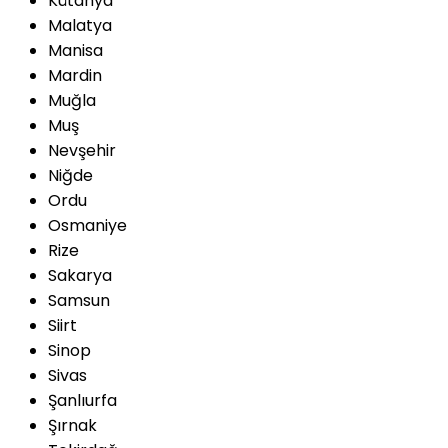
Kütahya
Malatya
Manisa
Mardin
Muğla
Muş
Nevşehir
Niğde
Ordu
Osmaniye
Rize
Sakarya
Samsun
Siirt
Sinop
Sivas
Şanlıurfa
Şırnak