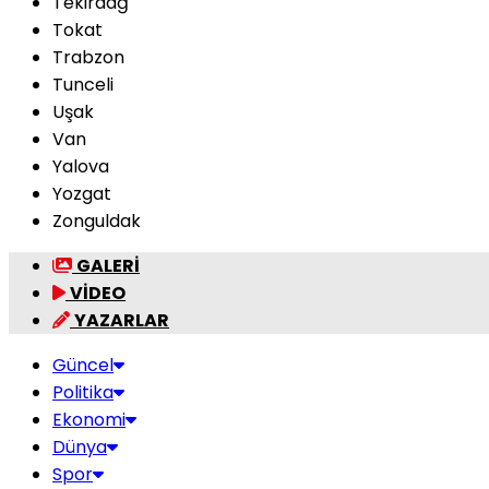
Tekirdağ
Tokat
Trabzon
Tunceli
Uşak
Van
Yalova
Yozgat
Zonguldak
GALERİ
VİDEO
YAZARLAR
Güncel
Politika
Ekonomi
Dünya
Spor