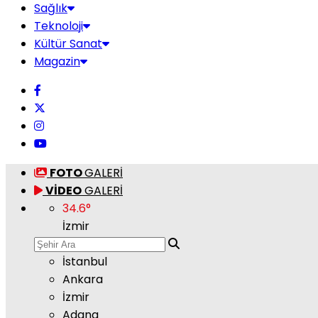
Sağlık
Teknoloji
Kültür Sanat
Magazin
FOTO
GALERİ
VİDEO
GALERİ
34.6
°
İzmir
İstanbul
Ankara
İzmir
Adana