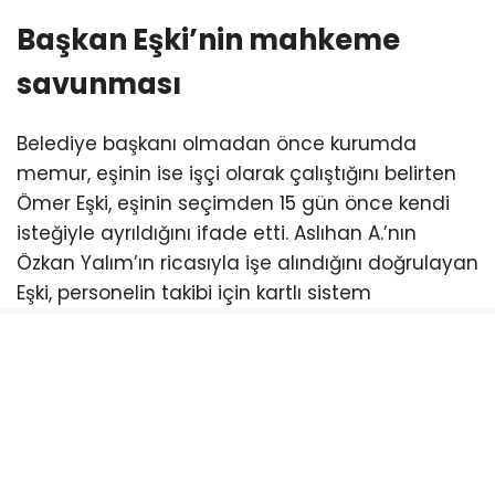
Başkan Eşki’nin mahkeme
savunması
Belediye başkanı olmadan önce kurumda
memur, eşinin ise işçi olarak çalıştığını belirten
Ömer Eşki, eşinin seçimden 15 gün önce kendi
isteğiyle ayrıldığını ifade etti. Aslıhan A.’nın
Özkan Yalım’ın ricasıyla işe alındığını doğrulayan
Eşki, personelin takibi için kartlı sistem
getirdiklerini vurgulayarak mahkemede aynen
şu ifadeleri kullandı:
“Bornova Belediyesi nikah
salonunda 500den fazla personelimin