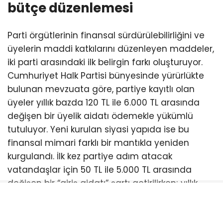
bütçe düzenlemesi
Parti örgütlerinin finansal sürdürülebilirliğini ve
üyelerin maddi katkılarını düzenleyen maddeler,
iki parti arasındaki ilk belirgin farkı oluşturuyor.
Cumhuriyet Halk Partisi bünyesinde yürürlükte
bulunan mevzuata göre, partiye kayıtlı olan
üyeler yıllık bazda 120 TL ile 6.000 TL arasında
değişen bir üyelik aidatı ödemekle yükümlü
tutuluyor. Yeni kurulan siyasi yapıda ise bu
finansal mimari farklı bir mantıkla yeniden
kurgulandı. İlk kez partiye adım atacak
vatandaşlar için 50 TL ile 5.000 TL arasında
değişen bir “giriş aidatı” şartı getirilirken; yıllık
aidat skalası ise tabanda 600 TL, tavanda ise
7.200 TL olarak belirlendi. Bu durum, partiye