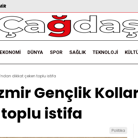
MIR
EKONOMI
DÜNYA
SPOR
SAĞLIK
TEKNOLOJI
KÜLT
rı’ndan dikkat çeken toplu istifa
 İzmir Gençlik Kolla
toplu istifa
Politika