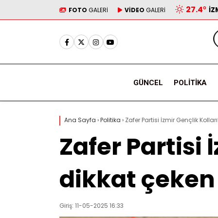
27.4
°
İZ
FOTO
GALERİ
VİDEO
GALERİ
GÜNCEL
POLITIKA
Ana Sayfa
›
Politika
›
Zafer Partisi İzmir Gençlik Kolla
Zafer Partisi
dikkat çeken 
Giriş: 11-05-2025 16:33