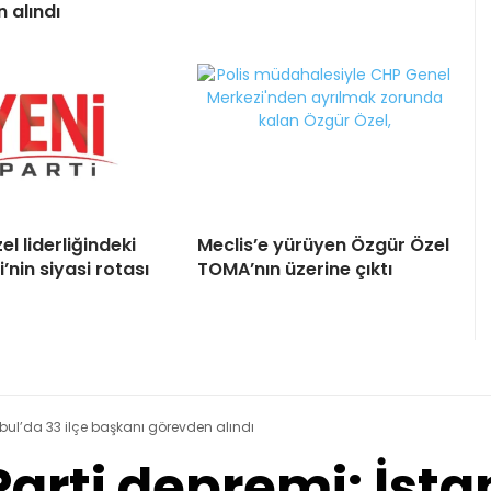
 alındı
l liderliğindeki
Meclis’e yürüyen Özgür Özel
i’nin siyasi rotası
TOMA’nın üzerine çıktı
nbul’da 33 ilçe başkanı görevden alındı
arti depremi: İsta