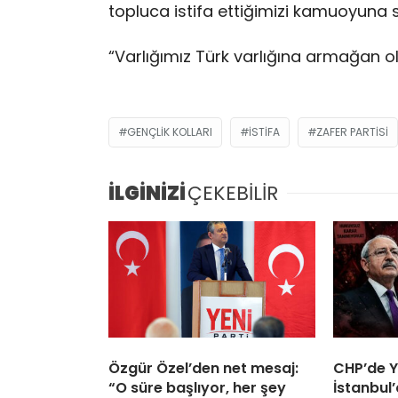
topluca istifa ettiğimizi kamuoyuna 
“Varlığımız Türk varlığına armağan ol
GENÇLIK KOLLARI
ISTIFA
ZAFER PARTISI
İLGİNİZİ
ÇEKEBİLİR
Özgür Özel’den net mesaj:
CHP’de Y
“O süre başlıyor, her şey
İstanbul’