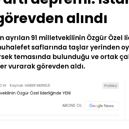
görevden alındı
ayrılan 91 milletvekilinin Özgür Özel lid
alefet saflarında taşlar yerinden oyn
 dirsek temasında bulunduğu ve ortak ç
ter vurarak görevden aldı.
0:14
Kaynak: HABER MERKEZI
Politika
ABONE OL
 gerçekleşen ve doksan bir milletvekilinin