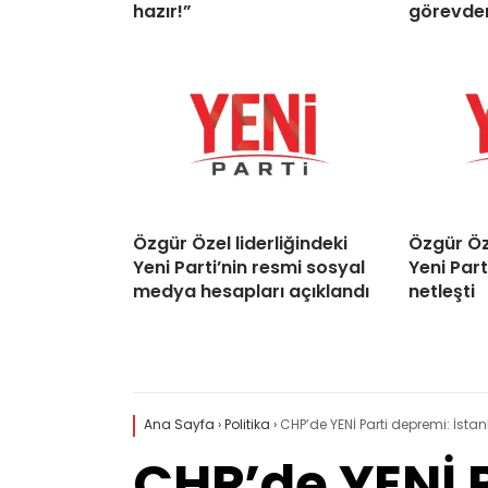
hazır!”
görevden
Özgür Özel liderliğindeki
Özgür Öze
Yeni Parti’nin resmi sosyal
Yeni Part
medya hesapları açıklandı
netleşti
Ana Sayfa
›
Politika
›
CHP’de YENİ Parti depremi: İsta
CHP’de YENİ P