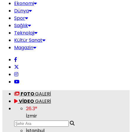
Ekonomi
Dünya
Spor
Sağlık
Teknoloji
Kültür Sanat
Magazin
FOTO
GALERİ
VİDEO
GALERİ
26.3
°
İzmir
İstanbul