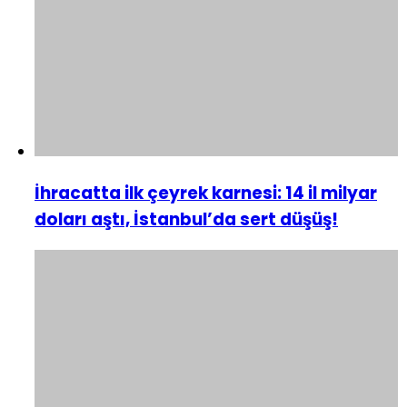
İhracatta ilk çeyrek karnesi: 14 il milyar
doları aştı, İstanbul’da sert düşüş!