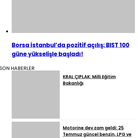
Borsa İstanbul’da pozitif açılış: BIST 100
güne yükselişle başladı!
SON HABERLER
KRAL ÇIPLAK: Milli Eğitim
Bakanlığı
Motorine dev zam geldi: 25
Temmuz güncel benzin, LPG ve