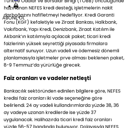
Türkiye Odalar ve Borsalar Birliği (TOBB) öncülüğünde
hazırlanan NEFES kredi desteği, işletmelerin nakit
darboğazını hafifletmeyi hedefliyor. Kredi Garanti
ABONE OL
Fonu (KGF) kefaletiyle ve Ziraat Bankası, Halkbank,
Vakıfbank, Yapı Kredi, Denizbank, Ziraat Katılım ile
Akbank’ın katılımıyla açılacak paket; ticari kredi
faizlerinin yüksek seyrettiği piyasada firmalara
alternatif sunuyor. Uzun vadeli ve ödemesiz dönemli
planlamasıyla işletmeler prve alması beklenen paket,
8-9 Temmuz’da yürürlüğe girecek.
Faiz oranları ve vadeler netleşti
Bankacılık sektöründen edinilen bilgilere göre, NEFES
kredisi faiz oranları iki vade seçeneğine göre
belirlendi. 24 ay vadeli kullandırımlarda yüzde 38, 36
ay vadeye uzanan kredilerde ise yüzde 37
uygulanacak. Halihazırda ticari kredi faiz oranları
yüzde 56-57 bandında bulunuyor. Dolayısıyla NEFES