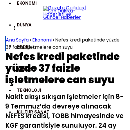
EKONOMI
DÜNYA
Ana Sayfa
›
Ekonomi
›
Nefes kredi paketinde yüzde
37 faizle işletmelere can suyu
SPOR
Nefes kredi paketinde
yüzde 37 faizle
SAĞLIK
işletmelere can suyu
TEKNOLOJI
Nakit akışı sıkışan işletmeler için 8-
9 Temmuz’da devreye alınacak
KÜLTÜR SANAT
NEFES kredisi, TOBB himayesinde ve
KGF garantisiyle sunuluyor. 24 ay