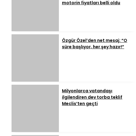
motorin fiyatları belli oldu
Özgür Özel’den net mesaj: “O
süre başlıyor, her şey hazır!”
Milyonlarca vatandaşı
ilgilendiren dev torba teklif
Meclis’ten geçti