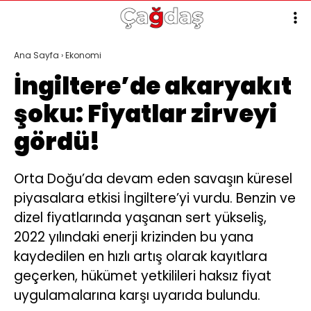
30.5
°
İZMIR
Ana Sayfa
›
Ekonomi
İngiltere’de akaryakıt
GALERİ
VİDEO
YAZARLAR
şoku: Fiyatlar zirveyi
GÜNCEL
gördü!
POLITIKA
EKONOMI
Orta Doğu’da devam eden savaşın küresel
piyasalara etkisi İngiltere’yi vurdu. Benzin ve
DÜNYA
dizel fiyatlarında yaşanan sert yükseliş,
SPOR
2022 yılındaki enerji krizinden bu yana
SAĞLIK
kaydedilen en hızlı artış olarak kayıtlara
geçerken, hükümet yetkilileri haksız fiyat
TEKNOLOJI
uygulamalarına karşı uyarıda bulundu.
KÜLTÜR SANAT