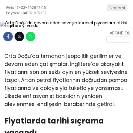
Giriş: 17-03-2026 12:06
Ekonomi
MAGAZIN
Kaynak: HABER MERKEZI
Facebook
ABONE OL
Orta Doğu’da tırmanan jeopolitik gerilimler ve
Instagram
devam eden çatışmalar, İngiltere’de akaryakıt
fiyatlarını son on sekiz ayın en yüksek seviyesine
Youtube
taşıdı. Artan petrol fiyatlarının doğrudan pompa
fiyatlarına ve dolayısıyla tüketiciye yansıması,
ülkede enflasyonist baskıların yeniden
alevlenmesi endişesini beraberinde getirdi.
Fiyatlarda tarihi sıçrama
yaşandı