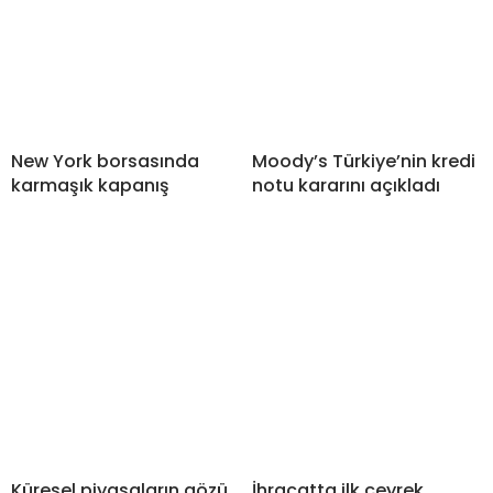
New York borsasında
Moody’s Türkiye’nin kredi
karmaşık kapanış
notu kararını açıkladı
Küresel piyasaların gözü
İhracatta ilk çeyrek