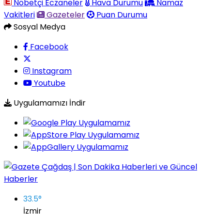
Nöbetçi Eczaneler
Hava Durumu
Namaz
Vakitleri
Gazeteler
Puan Durumu
Sosyal Medya
Facebook
Instagram
Youtube
Uygulamamızı İndir
33.5
°
İzmir