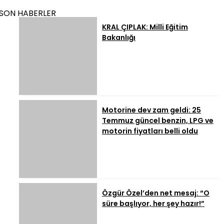
SON HABERLER
KRAL ÇIPLAK: Milli Eğitim
Bakanlığı
Motorine dev zam geldi: 25
Temmuz güncel benzin, LPG ve
motorin fiyatları belli oldu
Özgür Özel’den net mesaj: “O
süre başlıyor, her şey hazır!”