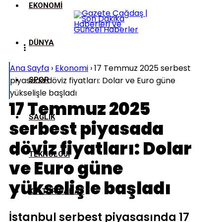
EKONOMI
DÜNYA
Ana Sayfa
›
Ekonomi
›
17 Temmuz 2025 serbest
piyasada döviz fiyatları: Dolar ve Euro güne
SPOR
yükselişle başladı
17 Temmuz 2025
SAĞLIK
serbest piyasada
döviz fiyatları: Dolar
TEKNOLOJI
ve Euro güne
yükselişle başladı
KÜLTÜR SANAT
İstanbul serbest piyasasında 17