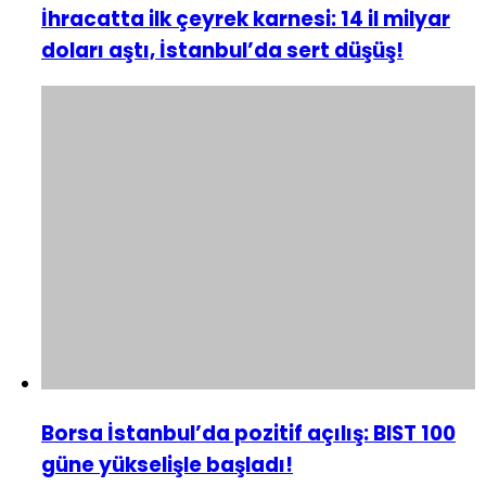
İhracatta ilk çeyrek karnesi: 14 il milyar
doları aştı, İstanbul’da sert düşüş!
Borsa İstanbul’da pozitif açılış: BIST 100
güne yükselişle başladı!