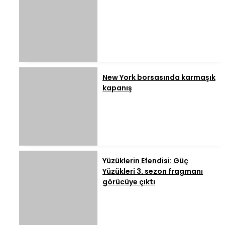
New York borsasında karmaşık
kapanış
Yüzüklerin Efendisi: Güç
Yüzükleri 3. sezon fragmanı
görücüye çıktı