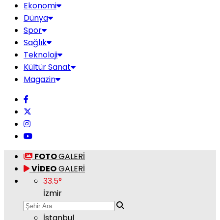
Ekonomi
Dünya
Spor
Sağlık
Teknoloji
Kültür Sanat
Magazin
FOTO
GALERİ
VİDEO
GALERİ
33.5
°
İzmir
İstanbul