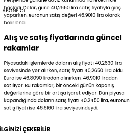
Perşembe gününe döviz kurlarında hareketlilikle
başladı. Dolar, güne 40,2650 lira satış fiyatıyla giriş
ABONE OL
yaparken, euronun satış değeri 46,9010 lira olarak
belirlendi.
Alış ve satış fiyatlarında güncel
rakamlar
Piyasadaki işlemlerde doların alış fiyatı 40,2630 lira
seviyesinde yer alırken, satış fiyatı 40,2650 lira oldu.
Euro ise 46,8090 liradan alınırken, 46,9010 liradan
satılıyor. Bu rakamlar, bir önceki günün kapanış
değerlerine göre bir artışa işaret ediyor. Dün piyasa
kapandığında doların satış fiyatı 40,2450 lira, euronun
satış fiyatı ise 46,6160 lira seviyesindeydi.
İLGİNİZİ
ÇEKEBİLİR