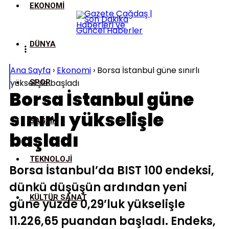
EKONOMI
DÜNYA
Ana Sayfa
›
Ekonomi
›
Borsa İstanbul güne sınırlı
yükselişle başladı
SPOR
Borsa İstanbul güne
sınırlı yükselişle
SAĞLIK
başladı
TEKNOLOJI
Borsa İstanbul’da BIST 100 endeksi,
dünkü düşüşün ardından yeni
KÜLTÜR SANAT
güne yüzde 0,29’luk yükselişle
11.226,65 puandan başladı. Endeks,