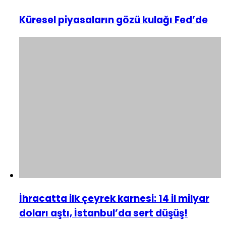
Küresel piyasaların gözü kulağı Fed’de
İhracatta ilk çeyrek karnesi: 14 il milyar
doları aştı, İstanbul’da sert düşüş!