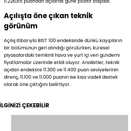
11.226,65 puandan açılarak güne pozitif başladı.
Açılışta öne çıkan teknik
görünüm
Açılış itibarıyla BIST 100 endeksinde dünkü kayıpların
bir bölümünün geri alındığı görülürken, küresel
piyasalardaki temkinli hava ve yurt içi veri gündemi
fiyatlamalar üzerinde etkili oluyor. Analistler, teknik
açıdan endekste 11.300 ve 11.400 puan seviyelerinin
direnç, 11.100 ve 11.000 puanın ise kısa vadeli destek
olarak öne çıktığını belirtiyor.
İLGİNİZİ
ÇEKEBİLİR