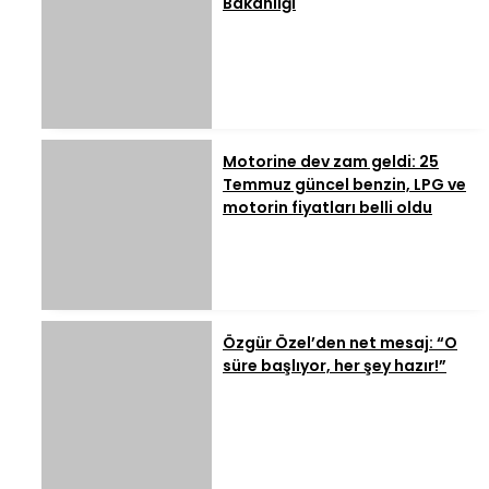
Bakanlığı
Motorine dev zam geldi: 25
Temmuz güncel benzin, LPG ve
motorin fiyatları belli oldu
Özgür Özel’den net mesaj: “O
süre başlıyor, her şey hazır!”