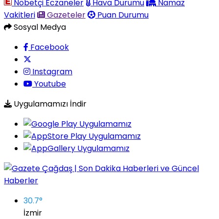
Nöbetçi Eczaneler
Hava Durumu
Namaz
Vakitleri
Gazeteler
Puan Durumu
Sosyal Medya
Facebook
Instagram
Youtube
Uygulamamızı İndir
30.7
°
İzmir