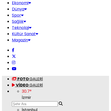
Ekonomi
Dünya
Spor
Sağlık
Teknoloji
Kültür Sanat
Magazin
FOTO
GALERİ
VİDEO
GALERİ
30.7
°
İzmir
İstanbul