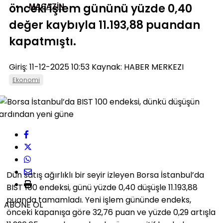
önceki işlem gününü yüzde 0,40
MAGAZIN
değer kaybıyla 11.193,88 puandan
kapatmıştı.​
Giriş: 11-12-2025 10:53
Kaynak: HABER MERKEZI
Ekonomi
Dün satış ağırlıklı bir seyir izleyen Borsa İstanbul’da
BIST 100 endeksi, günü yüzde 0,40 düşüşle 11.193,88
puanda tamamladı. Yeni işlem gününde endeks,
ABONE OL
önceki kapanışa göre 32,76 puan ve yüzde 0,29 artışla