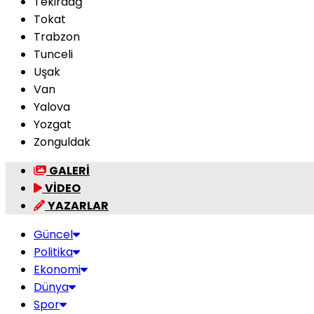
Tekirdağ
Tokat
Trabzon
Tunceli
Uşak
Van
Yalova
Yozgat
Zonguldak
GALERİ
VİDEO
YAZARLAR
Güncel
Politika
Ekonomi
Dünya
Spor