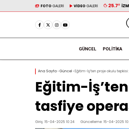
25.7
°
İZM
FOTO
GALERİ
VİDEO
GALERİ
GÜNCEL
POLITIKA
Ana Sayfa
›
Güncel
›
Eğitim-İş’ten proje okulu tepkis
Eğitim-İş’ten
tasfiye oper
Giriş: 15-04-2025 10:24
Güncelleme: 15-04-2025 10