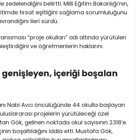
edelendiğini belirtti. Milli Eğitim Bakanlığı’nın,
itimde fırsat eşitliğini sağlama sorumluluğunu
randığını ileri sürdü.
nsıması “proje okulları” adı altında yürütülen
inleştirdiğini ve öğretmenlerin haklarını
 genişleyen, içeriği boşalan
kanı Nabi Avcı öncülüğünde 44 okulla başlayan
luslararası projelerin yürütüleceği özel
latan Gök, gelinen noktada okul sayısının 2318’e
çinin boşaltıldığını iddia etti. Mustafa Gök,
, açıkça eşitsizliğin kurumsallaştırılması,