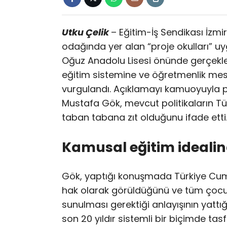
Utku Çelik
– Eğitim-İş Sendikası İzm
odağında yer alan “proje okulları” uyg
Oğuz Anadolu Lisesi önünde gerçekle
eğitim sistemine ve öğretmenlik mesle
vurgulandı. Açıklamayı kamuoyuyla pa
Mustafa Gök, mevcut politikaların Tür
taban tabana zıt olduğunu ifade etti
Kamusal eğitim ideali
Gök, yaptığı konuşmada Türkiye Cumh
hak olarak görüldüğünü ve tüm çocuklar
sunulması gerektiği anlayışının yattığın
son 20 yıldır sistemli bir biçimde ta