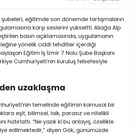
ir şubeleri, eğitimde son dönemde tartışmaların
ulamasına karşı seslerini yükseltti. Aliağa Alp
ştirilen basın açıklamasında, uygulamanın
ğine yönelik ciddi tehditler içerdiği
ylaşan Eğitim İş İzmir 7 Nolu Şube Başkanı
kiye Cumhuriyeti’nin kuruluş felsefesiyle
.
nden uzaklaşma
uriyeti’nin temelinde eğitimin kamusal bir
a eşit, bilimsel, laik, parasız ve nitelikli
ı hatırlattı. “Ne yazık ki bu anlayış, özellikle
sfiye edilmektedir,” diyen Gök, günümüzde