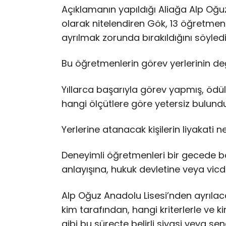
Açıklamanın yapıldığı Aliağa Alp Oğu
olarak nitelendiren Gök, 13 öğretme
ayrılmak zorunda bırakıldığını söyledi.
Bu öğretmenlerin görev yerlerinin değ
Yıllarca başarıyla görev yapmış, ödü
hangi ölçütlere göre yetersiz bulund
Yerlerine atanacak kişilerin liyakati 
Deneyimli öğretmenleri bir gecede 
anlayışına, hukuk devletine veya vic
Alp Oğuz Anadolu Lisesi’nden ayrılaca
kim tarafından, hangi kriterlerle ve k
gibi bu süreçte belirli siyasi veya sen