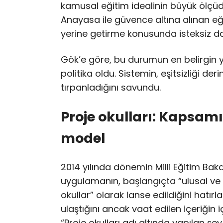
kamusal eğitim idealinin büyük ölçüde z
Anayasa ile güvence altına alınan eğ
yerine getirme konusunda isteksiz dav
Gök’e göre, bu durumun en belirgin ya
politika oldu. Sistemin, eşitsizliği der
tırpanladığını savundu.
Proje okulları: Kapsamı
model
2014 yılında dönemin Milli Eğitim Ba
uygulamanın, başlangıçta “ulusal ve u
okullar” olarak lanse edildiğini hatır
ulaştığını ancak vaat edilen içeriğin i
“Proje okulları adı altında yapılan şey