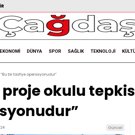
IR
EKONOMI
DÜNYA
SPOR
SAĞLIK
TEKNOLOJI
KÜLT
i: “Bu bir tasfiye operasyonudur”
 proje okulu tepkisi
asyonudur”
:24
Güncel