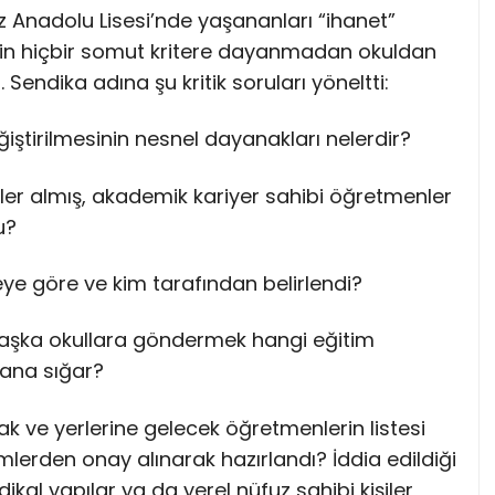
z Anadolu Lisesi’nde yaşananları “ihanet”
nin hiçbir somut kritere dayanmadan okuldan
 Sendika adına şu kritik soruları yöneltti:
iştirilmesinin nesnel dayanakları nelerdir?
ller almış, akademik kariyer sahibi öğretmenler
u?
neye göre ve kim tarafından belirlendi?
başka okullara göndermek hangi eğitim
dana sığar?
k ve yerlerine gelecek öğretmenlerin listesi
imlerden onay alınarak hazırlandı? İddia edildiği
dikal yapılar ya da yerel nüfuz sahibi kişiler