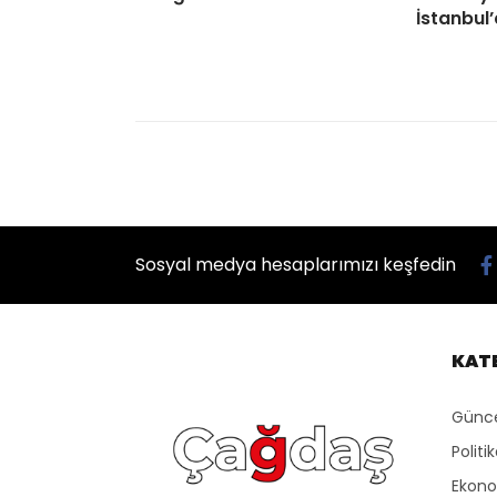
İstanbul
Sosyal medya hesaplarımızı keşfedin
KAT
Günc
Politi
Ekon