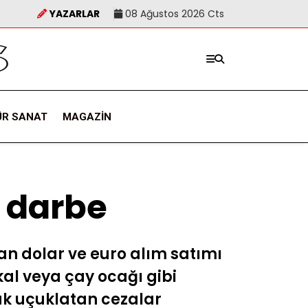
YAZARLAR
08 Ağustos 2026 Cts
ÜR SANAT
MAGAZIN
r darbe
an dolar ve euro alım satımı
kal veya çay ocağı gibi
dak uçuklatan cezalar