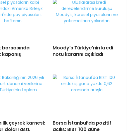
k borsasında
Moody’s Türkiye’nin kredi
 kapanış
notu kararını açıkladı
 ilk çeyrek karnesi:
Borsa İstanbul’da pozitif
ar doları aştı,
açılış: BIST 100 güne