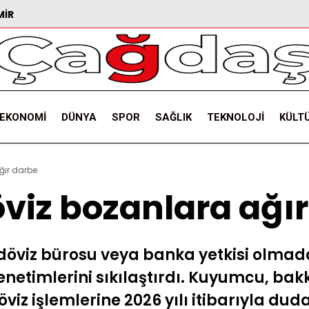
MIR
EKONOMI
DÜNYA
SPOR
SAĞLIK
TEKNOLOJI
KÜLT
ğır darbe
öviz bozanlara ağı
 döviz bürosu veya banka yetkisi olmad
netimlerini sıkılaştırdı. Kuyumcu, bak
öviz işlemlerine 2026 yılı itibarıyla du