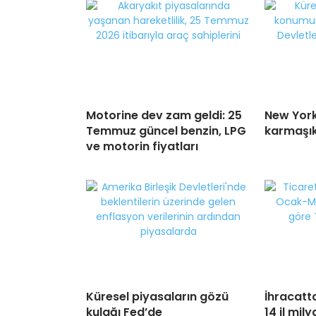
Motorine dev zam geldi: 25
New Yor
Temmuz güncel benzin, LPG
karmaşık
ve motorin fiyatları
Küresel piyasaların gözü
İhracatta
kulağı Fed’de
14 il mily