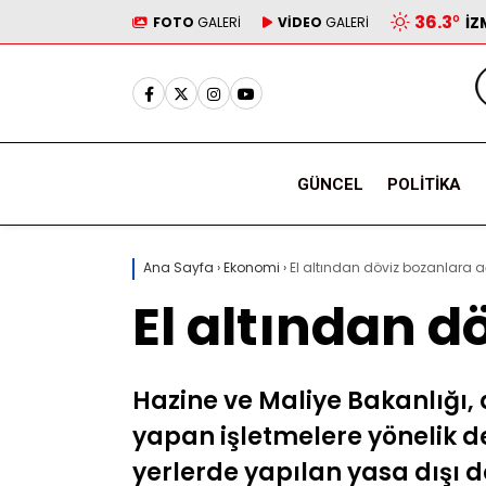
36.3
°
İZ
FOTO
GALERİ
VİDEO
GALERİ
GÜNCEL
POLITIKA
Ana Sayfa
›
Ekonomi
›
El altından döviz bozanlara a
El altından d
Hazine ve Maliye Bakanlığı,
yapan işletmelere yönelik de
yerlerde yapılan yasa dışı d