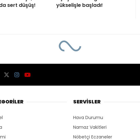
’da sert düşüş!
yükselişle başladı!
EGORİLER
SERVİSLER
el
Hava Durumu
ka
Namaz Vakitleri
omi
Nöbetçi Eczaneler