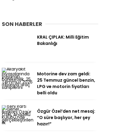
SON HABERLER
KRAL ÇIPLAK: Milli Eğitim
Bakanlığı
Motorine dev zam geldi:
25 Temmuz güncel benzin,
LPG ve motorin fiyatları
belli oldu
Özgür Özel’den net mesaj:
“O süre başlıyor, her şey
hazır!”