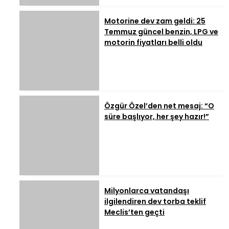
Motorine dev zam geldi: 25
Temmuz güncel benzin, LPG ve
motorin fiyatları belli oldu
Özgür Özel’den net mesaj: “O
süre başlıyor, her şey hazır!”
Milyonlarca vatandaşı
ilgilendiren dev torba teklif
Meclis’ten geçti