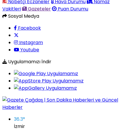
Nöbetçi Eczaneler
Hava Durumu
Namaz
Vakitleri
Gazeteler
Puan Durumu
Sosyal Medya
Facebook
Instagram
Youtube
Uygulamamızı İndir
36.3
°
İzmir