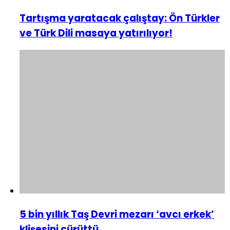
Tartışma yaratacak çalıştay: Ön Türkler
ve Türk Dili masaya yatırılıyor!
5 bin yıllık Taş Devri mezarı ‘avcı erkek’
klişesini çürüttü