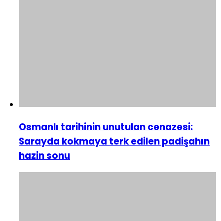
Osmanlı tarihinin unutulan cenazesi:
Sarayda kokmaya terk edilen padişahın
hazin sonu