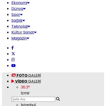
Ekonomi
Dünya
Spor
Sağlık
Teknoloji
Kültür Sanat
Magazin
FOTO
GALERİ
VİDEO
GALERİ
36.3
°
İzmir
İstanbul