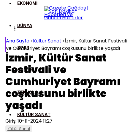
EKONOMI
DÜNYA
Ana Sayfa
›
Kültür Sanat
›
İzmir, Kültür Sanat Festivali
ve Cumhuriyet Bayramı coşkusunu birlikte yaşadı
SPOR
İzmir, Kültür Sanat
Festivali ve
SAĞLIK
Cumhuriyet Bayramı
coşkusunu birlikte
TEKNOLOJI
yaşadı
KÜLTÜR SANAT
Giriş: 10-11-2024 11:27
Kültür Sanat