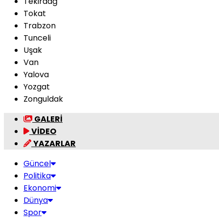
Tekirdağ
Tokat
Trabzon
Tunceli
Uşak
Van
Yalova
Yozgat
Zonguldak
GALERİ
VİDEO
YAZARLAR
Güncel
Politika
Ekonomi
Dünya
Spor