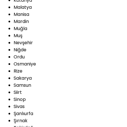
Kütahya
Malatya
Manisa
Mardin
Muğla
Muş
Nevşehir
Niğde
Ordu
Osmaniye
Rize
Sakarya
Samsun
Siirt
Sinop
Sivas
Şanlıurfa
Şırnak