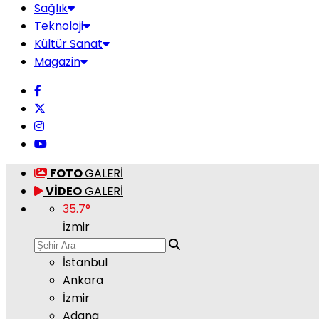
Sağlık
Teknoloji
Kültür Sanat
Magazin
FOTO
GALERİ
VİDEO
GALERİ
35.7
°
İzmir
İstanbul
Ankara
İzmir
Adana