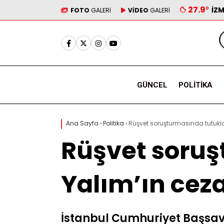
27.9
°
İZM
FOTO
GALERİ
VİDEO
GALERİ
GÜNCEL
POLITIKA
Ana Sayfa
›
Politika
›
Rüşvet soruşturmasında tutukla
Rüşvet soru
Yalım’ın ceza
İstanbul Cumhuriyet Başsav