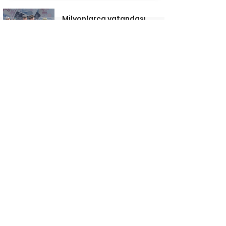
Milyonlarca vatandaşı
ilgilendiren dev torba
teklif Meclis’ten geçti
CHP’de YENİ Parti depremi:
İstanbul’da 33 ilçe
başkanı görevden alındı
ÖTV’ye asgari taban
getirildi
New York borsasında
karmaşık kapanış