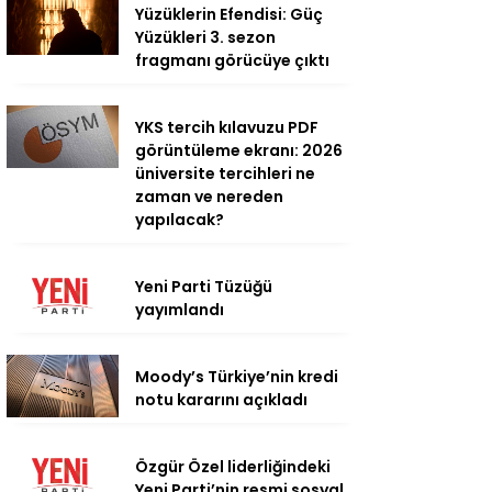
Yüzüklerin Efendisi: Güç
Yüzükleri 3. sezon
fragmanı görücüye çıktı
YKS tercih kılavuzu PDF
görüntüleme ekranı: 2026
üniversite tercihleri ne
zaman ve nereden
yapılacak?
Yeni Parti Tüzüğü
yayımlandı
Moody’s Türkiye’nin kredi
notu kararını açıkladı
Özgür Özel liderliğindeki
Yeni Parti’nin resmi sosyal