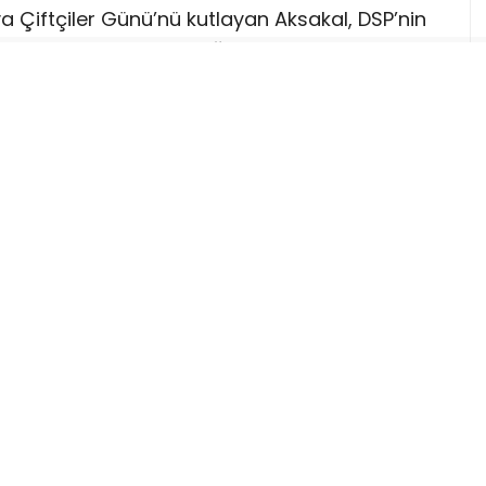
 Çiftçiler Günü’nü kutlayan Aksakal, DSP’nin
temelinin köyler olduğunu hatırlattı.
leye dönüştürülmesini eleştiren Aksakal, tüm
toprağın verdiğini hiçbir şey vermedi bize.
an kaldırmak istiyorsak buradan tüm
ehir Yasası’nı eski haline getirelim. Köyleri
 yolla insanlarımızı insanca bir yaşam
 huzurlu, müreffeh bir ülke yaratabiliriz.”
 kaldırılmalı”