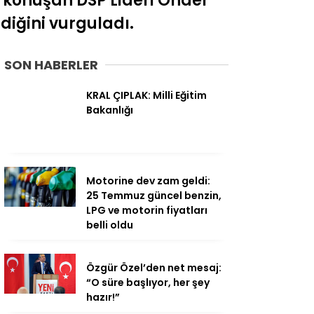
e konuşan DSP Lideri Önder
ediğini vurguladı.
SON HABERLER
KRAL ÇIPLAK: Milli Eğitim
Bakanlığı
Motorine dev zam geldi:
25 Temmuz güncel benzin,
LPG ve motorin fiyatları
belli oldu
Özgür Özel’den net mesaj:
“O süre başlıyor, her şey
hazır!”