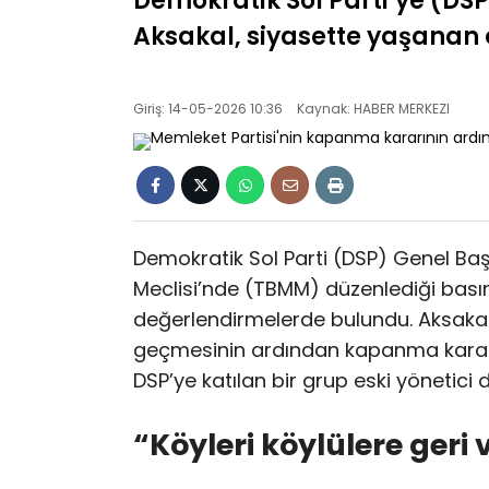
Demokratik Sol Parti’ye (DS
Aksakal, siyasette yaşanan çe
Giriş: 14-05-2026 10:36
Kaynak: HABER MERKEZI
Demokratik Sol Parti (DSP) Genel Baş
Meclisi’nde (TBMM) düzenlediği basın
değerlendirmelerde bulundu. Aksakal
geçmesinin ardından kapanma kararı 
DSP’ye katılan bir grup eski yönetici de
“Köyleri köylülere geri 