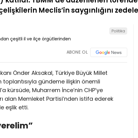
P) katıldı. TBMM’de düzenlenen törend
lişkilerin Meclis’in saygınlığını zedel
Politika
ABONE OL
kanı Önder Aksakal, Türkiye Büyük Millet
 toplantısıyla gündeme ilişkin önemli
’a kürsüde, Muharrem İnce’nin CHP’ye
alan Memleket Partisi’nden istifa ederek
 eşlik etti.
verelim”