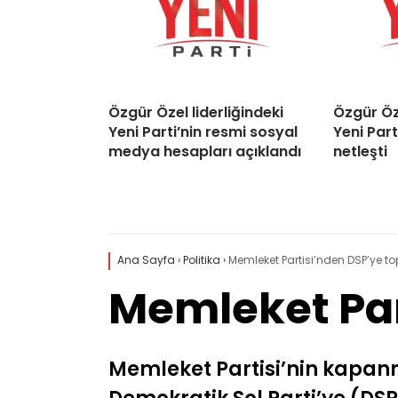
Özgür Özel liderliğindeki
Özgür Öze
Yeni Parti’nin resmi sosyal
Yeni Part
medya hesapları açıklandı
netleşti
Ana Sayfa
›
Politika
›
Memleket Partisi’nden DSP’ye to
Memleket Par
Memleket Partisi’nin kapanma