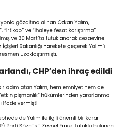
yonla gözaltına alınan Özkan Yalım,
”, “irtikap” ve “ihaleye fesat karıştırma”
ılmış ve 30 Mart’ta tutuklanarak cezaevine
 İçişleri Bakanlığı harekete geçerek Yalım’ı
resmen uzaklaştırmıştı.
rlandı, CHP’den ihraç edildi
bir adım atan Yalım, hem emniyet hem de
“etkin pişmanlık” hükümlerinden yararlanma
ı ifade vermişti.
hede de Yalım ile ilgili önemli bir karar
HP) Parti Sözcüsü Zeynel Emre, tutuklu bulunan