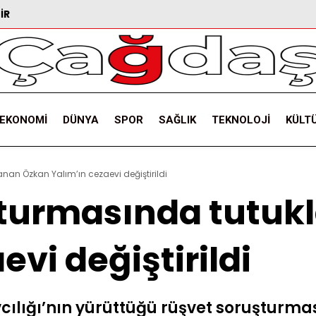
IR
EKONOMI
DÜNYA
SPOR
SAĞLIK
TEKNOLOJI
KÜLT
nan Özkan Yalım’ın cezaevi değiştirildi
şturmasında tutuk
evi değiştirildi
cılığı’nın yürüttüğü rüşvet soruşturm