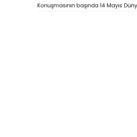
Konuşmasının başında 14 Mayıs Dünya
programında kalkınmanın ve üretimin 
Büyükşehir Kanunu’yla köylerin mahal
siyasi partilere şu sözlerle seslendi:
“Hayat toprakla başladı ve 
Eğer enflasyonu tamamen ortad
partilere çağrı yapıyorum. Büyükş
köylülere geri verelim. Ancak bu
koşullarına kavuşturabilir, mutlu,
“Bu pespayelik ortadan