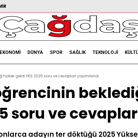
MIR
EKONOMI
DÜNYA
SPOR
SAĞLIK
TEKNOLOJI
KÜLT
ği haber geldi YKS 2025 soru ve cevapları yayımlandı
öğrencinin bekledi
25 soru ve cevapla
yonlarca adayın ter döktüğü 2025 Yüks