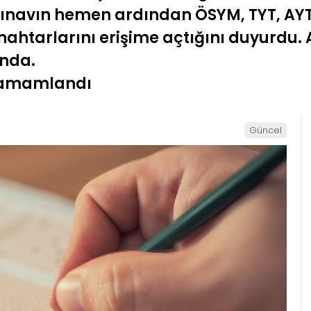
Sınavın hemen ardından ÖSYM, TYT, AYT
anahtarlarını erişime açtığını duyurdu. 
ında.
 tamamlandı
Güncel