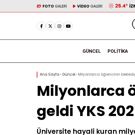
25.4
°
İZ
FOTO
GALERİ
VİDEO
GALERİ
GÜNCEL
POLITIKA
Ana Sayfa
›
Güncel
›
Milyonlarca öğrencinin bekledi
Milyonlarca 
geldi YKS 20
Üniversite hayali kuran mil