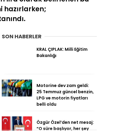
i hazırlarken;
tanındı.
SON HABERLER
KRAL ÇIPLAK: Milli Eğitim
Bakanlığı
Motorine dev zam geldi:
25 Temmuz güncel benzin,
LPG ve motorin fiyatları
belli oldu
Özgür Özel’den net mesaj:
“O süre başlıyor, her şey