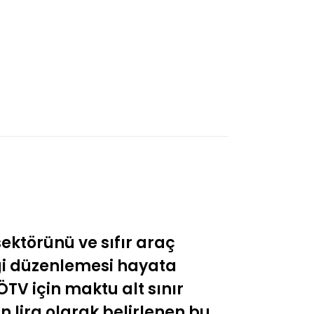
ektörünü ve sıfır araç
rgi düzenlemesi hayata
 ÖTV için maktu alt sınır
in lira olarak belirlenen bu