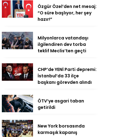
Özgür Özel’den net mesaj:
“O süre başlıyor, her şey
hazır!”
Milyonlarca vatandaşı
ilgilendiren dev torba
teklif Meclis’ten geçti
CHP’de YENİ Parti depremi:
İstanbul’da 33 ilçe
başkanı görevden alındı
ÖTV’ye asgari taban
getirildi
New York borsasında
karmaşık kapanış