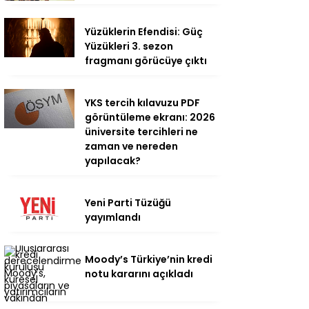
Yüzüklerin Efendisi: Güç
Yüzükleri 3. sezon
fragmanı görücüye çıktı
YKS tercih kılavuzu PDF
görüntüleme ekranı: 2026
üniversite tercihleri ne
zaman ve nereden
yapılacak?
Yeni Parti Tüzüğü
yayımlandı
Moody’s Türkiye’nin kredi
notu kararını açıkladı