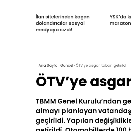
İlan sitelerinden kaçan
YSK’da kr
dolandırıcılar sosyal
maraton
medyaya sızdı!
Ana Sayfa
›
Güncel
›
ÖTV’ye asgari taban getirildi
ÖTV’ye asgari
TBMM Genel Kurulu’ndan geçe
almayı planlayan vatandaşla
geçirildi. Yapılan değişiklikl
getirildi. Otomobillerde 100 b