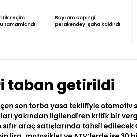
itik seçim
Bayram dopingi
u tamamlandı
perakendeyi şaha kaldırdı
 taban getirildi
n son torba yasa teklifiyle otomotiv s
rı yakından ilgilendiren kritik bir ve
e sıfır araç satışlarında tahsil edilecek
in lira, motosiklet ve ATV’lerde ise 30 b