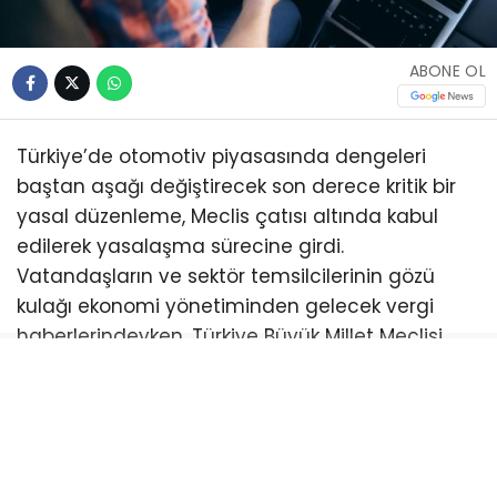
ABONE OL
Türkiye’de otomotiv piyasasında dengeleri
baştan aşağı değiştirecek son derece kritik bir
yasal düzenleme, Meclis çatısı altında kabul
edilerek yasalaşma sürecine girdi.
Vatandaşların ve sektör temsilcilerinin gözü
kulağı ekonomi yönetiminden gelecek vergi
haberlerindeyken, Türkiye Büyük Millet Meclisi
(TBMM) Genel Kurulu’nda görüşülen torba yasa
teklifine son dakika önergesiyle eklenen yeni bir
madde, araç alım satımındaki vergi
sistematiğine yepyeni bir boyut kazandırdı.
Yapılan bu hukuki ve mali hamle ile birlikte, araç