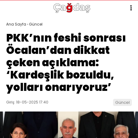
Ana Sayfa
›
Güncel
PKK’nın feshi sonrası
Öcalan’dan dikkat
çeken açıklama:
‘Kardeşlik bozuldu,
yolları onarıyoruz’
Giriş: 18-05-2025 17:40
Güncel