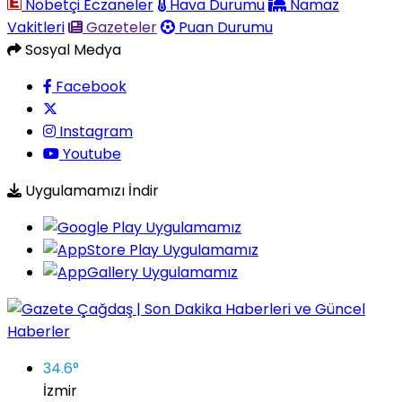
Nöbetçi Eczaneler
Hava Durumu
Namaz
Vakitleri
Gazeteler
Puan Durumu
Sosyal Medya
Facebook
Instagram
Youtube
Uygulamamızı İndir
34.6
°
İzmir