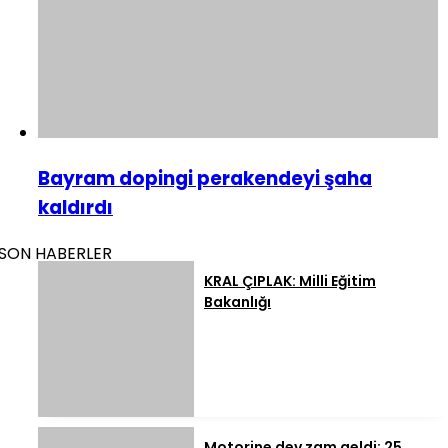
Bayram dopingi perakendeyi şaha
kaldırdı
SON HABERLER
KRAL ÇIPLAK: Milli Eğitim
Bakanlığı
Motorine dev zam geldi: 25