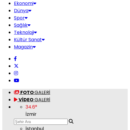
Ekonomi
Dünya
Spor
Sağlık
Teknoloji
Kültür Sanat
Magazin
FOTO
GALERİ
VİDEO
GALERİ
34.6
°
İzmir
İstanbul