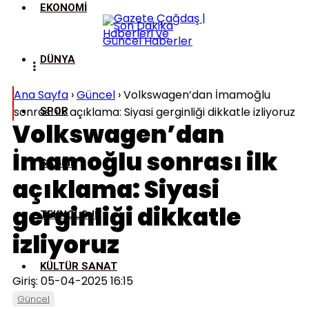
EKONOMI
DÜNYA
Ana Sayfa
›
Güncel
›
Volkswagen’dan İmamoğlu
sonrası ilk açıklama: Siyasi gerginliği dikkatle izliyoruz
SPOR
Volkswagen’dan
İmamoğlu sonrası ilk
SAĞLIK
açıklama: Siyasi
gerginliği dikkatle
TEKNOLOJI
izliyoruz
KÜLTÜR SANAT
Giriş: 05-04-2025 16:15
Güncel