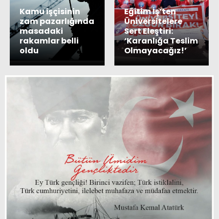
Kamu işçisinin
Eğitim İş’ten
zam pazarlığında
Üniversitelere
masadaki
Sert Eleştiri:
rakamlar belli
‘Karanlığa Teslim
oldu
Olmayacağız!’