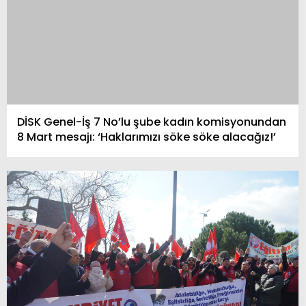
DİSK Genel-İş 7 No’lu şube kadın komisyonundan
8 Mart mesajı: ‘Haklarımızı söke söke alacağız!’