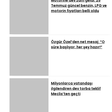
Motorine dev zam geldi: 25
Temmuz güncel benzin, LPG ve
motorin fiyatları belli oldu
Özgür Özel’den net mesaj: “O
süre başlıyor, her şey hazır!”
Milyonlarca vatandaşı
ilgilendiren dev torba teklif
Meclis’ten geçti