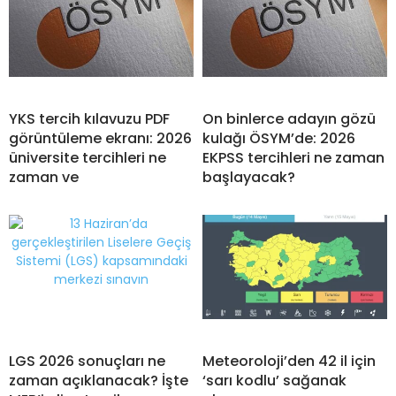
YKS tercih kılavuzu PDF
On binlerce adayın gözü
görüntüleme ekranı: 2026
kulağı ÖSYM’de: 2026
üniversite tercihleri ne
EKPSS tercihleri ne zaman
zaman ve
başlayacak?
LGS 2026 sonuçları ne
Meteoroloji’den 42 il için
zaman açıklanacak? İşte
‘sarı kodlu’ sağanak