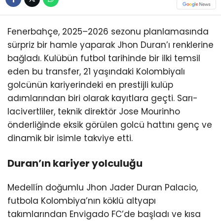
adımlarından biri olarak kayıtlara geçti. Sarı-
lacivertliler, teknik direktör Jose Mourinho
önderliğinde eksik görülen golcü hattını genç ve
dinamik bir isimle takviye etti.
Duran’ın kariyer yolculuğu
Medellín doğumlu Jhon Jader Duran Palacio,
futbola Kolombiya’nın köklü altyapı
takımlarından Envigado FC’de başladı ve kısa
sürede dikkat çekti. 2021 yılında MLS ekiplerinden
Chicago Fire’a transfer olarak tarihe geçen en
genç uluslararası transfer imzasını attı.
Ardından Aston Villa macerasına yelken açan
Duran, Ocak 2025’te astronomik bir bonservis
bedeliyle Al Nassr’a imza atmıştı. Suudi
Arabistan’da çıktığı 18 maçta 12 gol kaydederek