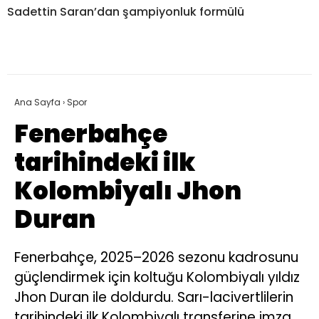
Fenerbahçe
tarihindeki ilk
Kolombiyalı Jhon
Duran
Fenerbahçe, 2025–2026 sezonu kadrosunu
güçlendirmek için koltuğu Kolombiyalı yıldız
Jhon Duran ile doldurdu. Sarı-lacivertlilerin
tarihindeki ilk Kolombiyalı transferine imza
atan futbolcu, Ali Koç yönetimindeki 106.
transfer olurken, kulübün toplam 198.
transferinde de yerini aldı.
Giriş: 07-07-2025 09:21
Spor
Kaynak: HABER MERKEZI