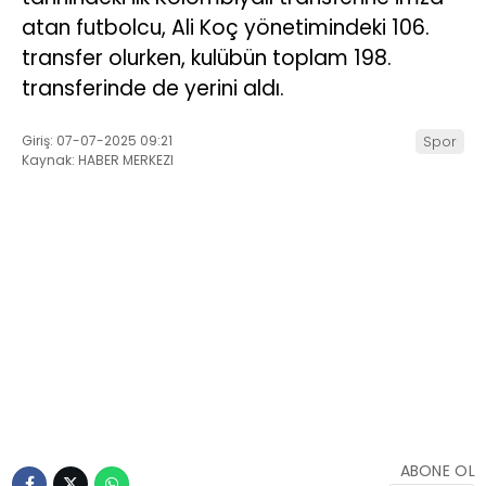
ABONE OL
Fenerbahçe, 2025–2026 sezonu planlamasında
sürpriz bir hamle yaparak Jhon Duran’ı renklerine
bağladı. Kulübün futbol tarihinde bir ilki temsil
eden bu transfer, 21 yaşındaki Kolombiyalı
golcünün kariyerindeki en prestijli kulüp