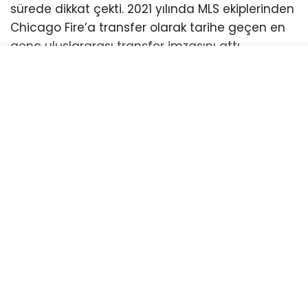
Avrupa’dan doğrudan teklif alan yetenek
kazandıran performansını sürdürdü.
Finansal detaylar
Fenerbahçe, Jhon Duran’ı bir yıllığına kiralık
olarak kadrosuna kattı. Al Nassr’a ödenecek
kiralama bedelinin 15 milyon euro olduğu,
oyuncunun yıllık maaşının ise Suudi ekib
tarafından karşılanacağı belirtildi. Transfer
maliyetine menajerlik ücretleri dahil edildiğinde
sarı-lacivertli kulübün kasasından toplam 20
milyon euro civarında bir meblağın çıkması
bekleniyor. Bu finansal düzenleme, hem genç
golcünün mali yükünü hafifletirken hem de
transfer sürecinin hızlı ilerlemesini sağladı.