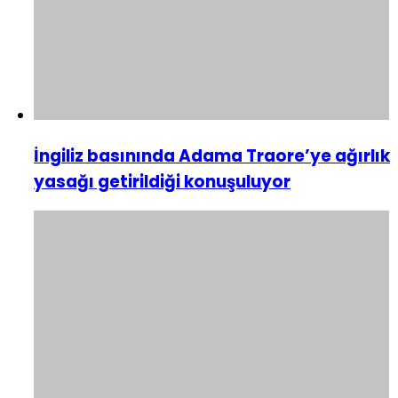
İngiliz basınında Adama Traore’ye ağırlık
yasağı getirildiği konuşuluyor