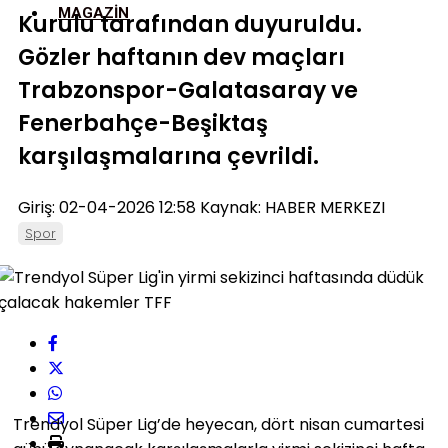
MAGAZIN
Kurulu tarafından duyuruldu.
Gözler haftanın dev maçları
Trabzonspor-Galatasaray ve
Fenerbahçe-Beşiktaş
karşılaşmalarına çevrildi.
Giriş: 02-04-2026 12:58
Kaynak: HABER MERKEZI
Spor
Trendyol Süper Lig’de heyecan, dört nisan cumartesi