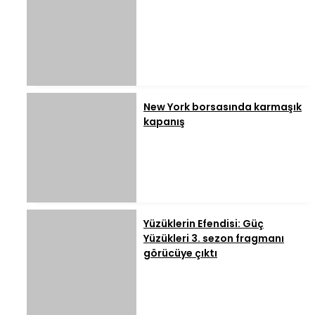
New York borsasında karmaşık
kapanış
Yüzüklerin Efendisi: Güç
Yüzükleri 3. sezon fragmanı
görücüye çıktı