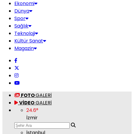
Ekonomi
Dünya
Spor
Sağlık
Teknoloji
Kültür Sanat
Magazin
FOTO
GALERİ
VİDEO
GALERİ
24.6
°
İzmir
İstanbul