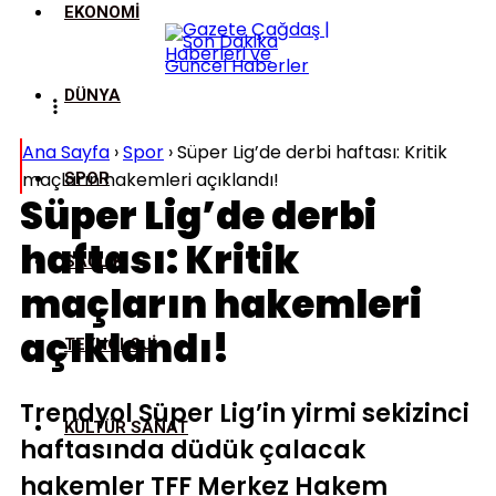
EKONOMI
DÜNYA
Ana Sayfa
›
Spor
›
Süper Lig’de derbi haftası: Kritik
maçların hakemleri açıklandı!
SPOR
Süper Lig’de derbi
haftası: Kritik
SAĞLIK
maçların hakemleri
açıklandı!
TEKNOLOJI
Trendyol Süper Lig’in yirmi sekizinci
KÜLTÜR SANAT
haftasında düdük çalacak
hakemler TFF Merkez Hakem