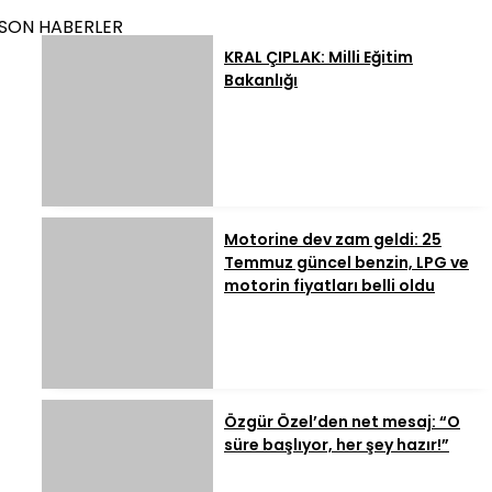
SON HABERLER
KRAL ÇIPLAK: Milli Eğitim
Bakanlığı
Motorine dev zam geldi: 25
Temmuz güncel benzin, LPG ve
motorin fiyatları belli oldu
Özgür Özel’den net mesaj: “O
süre başlıyor, her şey hazır!”