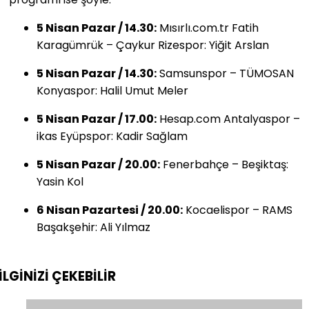
5 Nisan Pazar / 14.30:
Mısırlı.com.tr Fatih
Karagümrük – Çaykur Rizespor: Yiğit Arslan
5 Nisan Pazar / 14.30:
Samsunspor – TÜMOSAN
Konyaspor: Halil Umut Meler
5 Nisan Pazar / 17.00:
Hesap.com Antalyaspor –
ikas Eyüpspor: Kadir Sağlam
5 Nisan Pazar / 20.00:
Fenerbahçe – Beşiktaş:
Yasin Kol
6 Nisan Pazartesi / 20.00:
Kocaelispor – RAMS
Başakşehir: Ali Yılmaz
İLGİNİZİ
ÇEKEBİLİR