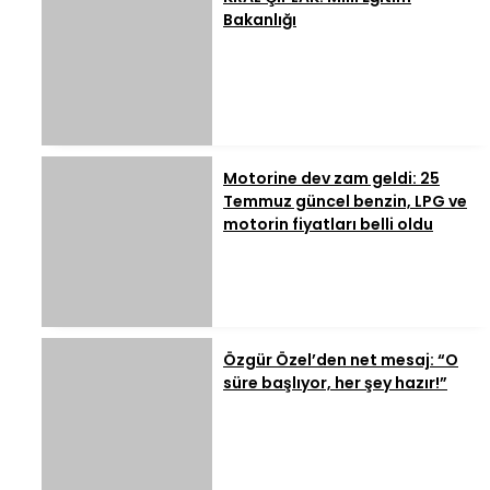
Bakanlığı
Motorine dev zam geldi: 25
Temmuz güncel benzin, LPG ve
motorin fiyatları belli oldu
Özgür Özel’den net mesaj: “O
süre başlıyor, her şey hazır!”