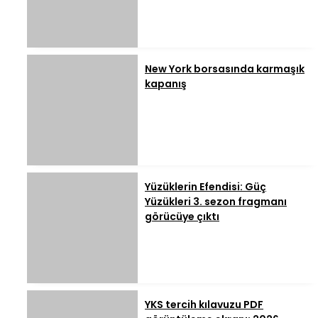
New York borsasında karmaşık
kapanış
Yüzüklerin Efendisi: Güç
Yüzükleri 3. sezon fragmanı
görücüye çıktı
YKS tercih kılavuzu PDF