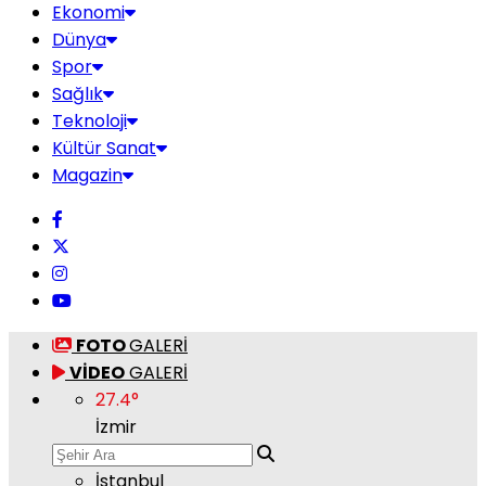
Ekonomi
Dünya
Spor
Sağlık
Teknoloji
Kültür Sanat
Magazin
FOTO
GALERİ
VİDEO
GALERİ
27.4
°
İzmir
İstanbul