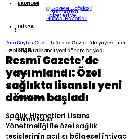
EKONOMI
DÜNYA
Ana Sayfa
›
Güncel
›
Resmî Gazete’de yayımlandı:
Özel sağlıkta lisanslı yeni dönem başladı
SPOR
Resmî Gazete’de
yayımlandı: Özel
SAĞLIK
sağlıkta lisanslı yeni
dönem başladı
TEKNOLOJI
Sağlık Hizmetleri Lisans
KÜLTÜR SANAT
Yönetmeliği ile özel sağlık
tesislerinin açılışı bölgesel ihtiyaç